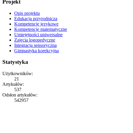
Projekt
Opis projektu
Edukacja przyrodnicza
Kompetencje językowe
Kompetencje matematyczne
Umiejętności uniwersalne
Zajęcia logopedyczne
Integracja sensoryczna
Gimnastyka korekcyjna
Statystyka
Użytkowników:
21
Artykułów:
537
Odsłon artykułów:
542957