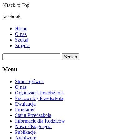
^Back to Top
facebook
Home
O nas
Szukaj
Zdjęcia
Menu
Strona główna
O nas
Organizacja Przedszkola
Pracownicy Przedszkola
Ewaluacja
Programy
Statut Przedszkola
Informacje dla Rodziców
Nasze Osiągnięcia
Publikacje
Archiwum