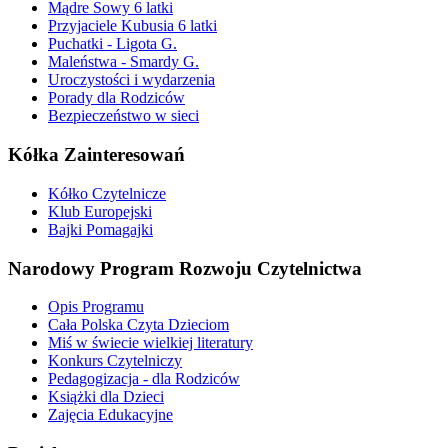
Mądre Sowy 6 latki
Przyjaciele Kubusia 6 latki
Puchatki - Ligota G.
Maleństwa - Smardy G.
Uroczystości i wydarzenia
Porady dla Rodziców
Bezpieczeństwo w sieci
Kółka Zainteresowań
Kółko Czytelnicze
Klub Europejski
Bajki Pomagajki
Narodowy Program Rozwoju Czytelnictwa
Opis Programu
Cała Polska Czyta Dzieciom
Miś w świecie wielkiej literatury
Konkurs Czytelniczy
Pedagogizacja - dla Rodziców
Książki dla Dzieci
Zajęcia Edukacyjne