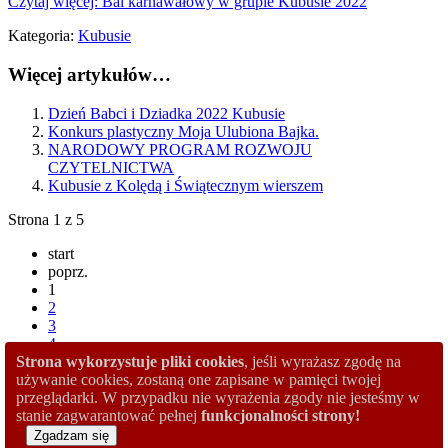
Czytaj więcej: Bal karnawałowy w grupie Kubusie 2022
Kategoria:
Kubusie
Więcej artykułów…
Dzień Babci i Dziadka 2022 Kubusie
Konkurs plastyczny Moja Ulubiona Bajka.
NARODOWY PROGRAM ROZWOJU
CZYTELNICTWA
Kubusie z Kolędą i Świątecznym wierszem
Strona 1 z 5
start
poprz.
1
2
3
4
5
Strona wykorzystuje pliki cookies
, jeśli wyrażasz zgodę na
nast.
używanie cookies, zostaną one zapisane w pamięci twojej
koniec
przeglądarki. W przypadku nie wyrażenia zgody nie jesteśmy w
stanie zagwarantować pełnej
funkcjonalności strony!
Copyright © 2012.
PP8
Designed by:
www.diablodesign.eu
.
Zgadzam się