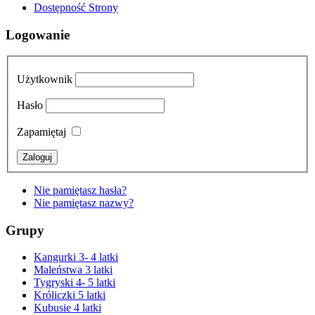
Dostępność Strony
Logowanie
Użytkownik
Hasło
Zapamiętaj
Nie pamiętasz hasła?
Nie pamiętasz nazwy?
Grupy
Kangurki 3- 4 latki
Maleństwa 3 latki
Tygryski 4- 5 latki
Króliczki 5 latki
Kubusie 4 latki