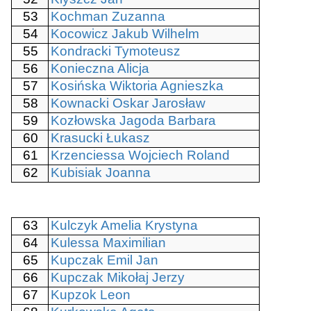
53
Kochman Zuzanna
54
Kocowicz Jakub Wilhelm
55
Kondracki Tymoteusz
56
Konieczna Alicja
57
Kosińska Wiktoria Agnieszka
58
Kownacki Oskar Jarosław
59
Kozłowska Jagoda Barbara
60
Krasucki Łukasz
61
Krzenciessa Wojciech Roland
62
Kubisiak Joanna
63
Kulczyk Amelia Krystyna
64
Kulessa Maximilian
65
Kupczak Emil Jan
66
Kupczak Mikołaj Jerzy
67
Kupzok Leon