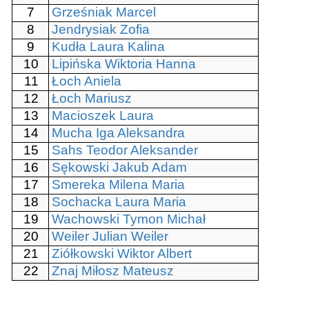
7
Grześniak Marcel
8
Jendrysiak Zofia
9
Kudła Laura Kalina
10
Lipińska Wiktoria Hanna
11
Łoch Aniela
12
Łoch Mariusz
13
Macioszek Laura
14
Mucha Iga Aleksandra
15
Sahs Teodor Aleksander
16
Sękowski Jakub Adam
17
Smereka Milena Maria
18
Sochacka Laura Maria
19
Wachowski Tymon Michał
20
Weiler Julian Weiler
21
Ziółkowski Wiktor Albert
22
Znaj Miłosz Mateusz