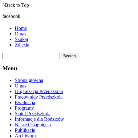
^Back to Top
facebook
Home
O nas
Szukaj
Zdjęcia
Menu
Strona główna
O nas
Organizacja Przedszkola
Pracownicy Przedszkola
Ewaluacja
Programy
Statut Przedszkola
Informacje dla Rodziców
Nasze Osiągnięcia
Publikacje
Archiwum