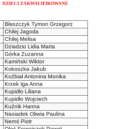
DZIECI ZAKWALIFIKOWANE
Błaszczyk Tymon Grzegorz
Chilej Jagoda
Chilej Melisa
Dziadzio Lidia Marta
Górka Zuzanna
Kamiński Wiktor
Kokoszka Jakub
Koźbiał Antonina Monika
Krzek Iga Anna
Kupidło Liliana
Kupidło Wojciech
Kuźnik Hanna
Nasiadek Oliwia Paulina
Nemś Piotr
Oleś Franciszek Paweł