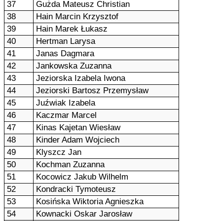
37
Gużda Mateusz Christian
38
Hain Marcin Krzysztof
39
Hain Marek Łukasz
40
Hertman Larysa
41
Janas Dagmara
42
Jankowska Zuzanna
43
Jeziorska Izabela Iwona
44
Jeziorski Bartosz Przemysław
45
Juźwiak Izabela
46
Kaczmar Marcel
47
Kinas Kajetan Wiesław
48
Kinder Adam Wojciech
49
Klyszcz Jan
50
Kochman Zuzanna
51
Kocowicz Jakub Wilhelm
52
Kondracki Tymoteusz
53
Kosińska Wiktoria Agnieszka
54
Kownacki Oskar Jarosław