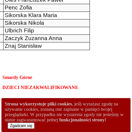
Penc Zofia
Sikorska Klara Maria
Sikorska Nikola
Ulbrich Filip
Zaczyk Zuzanna Anna
Znaj Stanisław
Smardy Górne
DZIECI NIEZAKWALIFIKOWANE
Strona wykorzystuje pliki cookies
, jeśli wyrażasz zgodę na
Tymrakiewicz Rozalia Maria
1.
używanie cookies, zostaną one zapisane w pamięci twojej
przeglądarki. W przypadku nie wyrażenia zgody nie jesteśmy w
stanie zagwarantować pełnej
funkcjonalności strony!
Zgadzam się