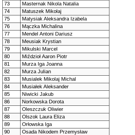
73
Masternak Nikola Natalia
74
Matuszek Mikołaj
75
Matysiak Aleksandra Izabela
76
Mączka Michalina
77
Mendel Antoni Dariusz
78
Meusiak Krystian
79
Mikulski Marcel
80
Miździoł Aaron Piotr
81
Murza Iga Joanna
82
Murza Julian
83
Musialek Mikolaj Michal
84
Musiałek Aleksander
85
Niwicki Jakub
86
Norkowska Dorota
87
Oleszczuk Oliwier
88
Olszok Laura Eliza
89
Orłowska Iga
90
Osada Nikodem Przemysław