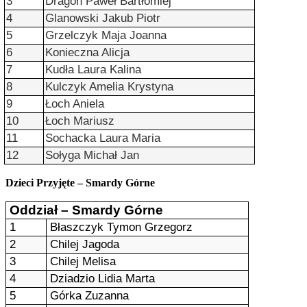
3
Dragon Paweł Bartłomiej
4
Glanowski Jakub Piotr
5
Grzelczyk Maja Joanna
6
Konieczna Alicja
7
Kudła Laura Kalina
8
Kulczyk Amelia Krystyna
9
Łoch Aniela
10
Łoch Mariusz
11
Sochacka Laura Maria
12
Sołyga Michał Jan
Dzieci Przyjęte – Smardy Górne
Oddział – Smardy Górne
1
Błaszczyk Tymon Grzegorz
2
Chilej Jagoda
3
Chilej Melisa
4
Dziadzio Lidia Marta
5
Górka Zuzanna