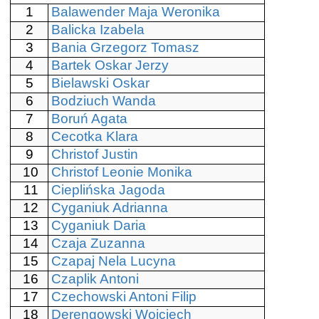
1
Balawender Maja Weronika
2
Balicka Izabela
3
Bania Grzegorz Tomasz
4
Bartek Oskar Jerzy
5
Bielawski Oskar
6
Bodziuch Wanda
7
Boruń Agata
8
Cecotka Klara
9
Christof Justin
10
Christof Leonie Monika
11
Cieplińska Jagoda
12
Cyganiuk Adrianna
13
Cyganiuk Daria
14
Czaja Zuzanna
15
Czapaj Nela Lucyna
16
Czaplik Antoni
17
Czechowski Antoni Filip
18
Derengowski Wojciech