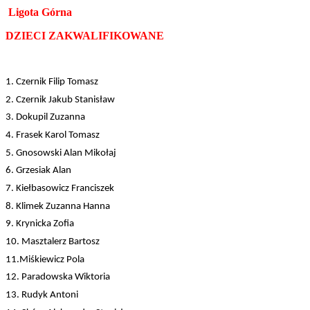
Ligota Górna
DZIECI ZAKWALIFIKOWANE
1. Czernik Filip Tomasz
2. Czernik Jakub Stanisław
3. Dokupil Zuzanna
4. Frasek Karol Tomasz
5. Gnosowski Alan Mikołaj
6. Grzesiak Alan
7. Kiełbasowicz Franciszek
8. Klimek Zuzanna Hanna
9. Krynicka Zofia
10. Masztalerz Bartosz
11.Miśkiewicz Pola
12. Paradowska Wiktoria
13. Rudyk Antoni