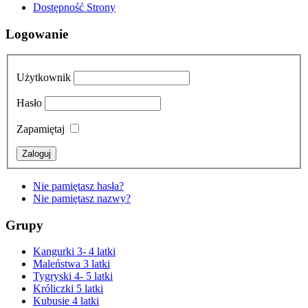
Dostępność Strony
Logowanie
Użytkownik
Hasło
Zapamiętaj
Nie pamiętasz hasła?
Nie pamiętasz nazwy?
Grupy
Kangurki 3- 4 latki
Maleństwa 3 latki
Tygryski 4- 5 latki
Króliczki 5 latki
Kubusie 4 latki