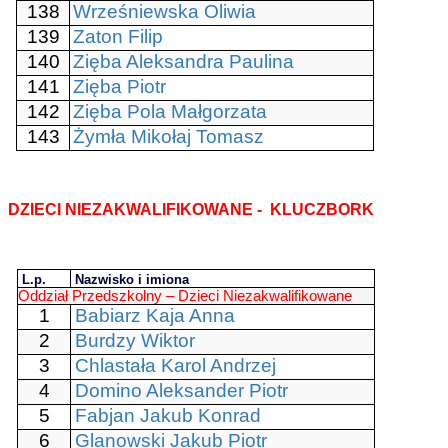
138
Wrześniewska Oliwia
139
Zaton Filip
140
Zięba Aleksandra Paulina
141
Zięba Piotr
142
Zięba Pola Małgorzata
143
Żymła Mikołaj Tomasz
DZIECI NIEZAKWALIFIKOWANE - KLUCZBORK
L.p.
Nazwisko i imiona
Oddział Przedszkolny – Dzieci Niezakwalifikowane
1
Babiarz Kaja Anna
2
Burdzy Wiktor
3
Chlastała Karol Andrzej
4
Domino Aleksander Piotr
5
Fabjan Jakub Konrad
6
Glanowski Jakub Piotr