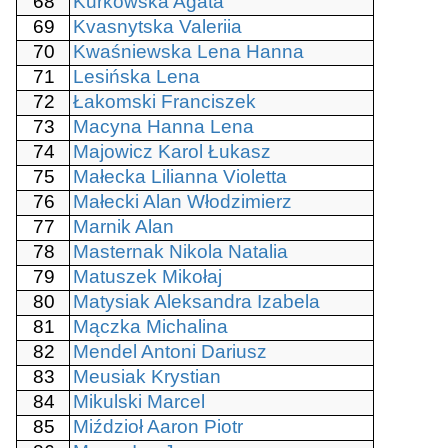
68
Kurkowska Agata
69
Kvasnytska Valeriia
70
Kwaśniewska Lena Hanna
71
Lesińska Lena
72
Łakomski Franciszek
73
Macyna Hanna Lena
74
Majowicz Karol Łukasz
75
Małecka Lilianna Violetta
76
Małecki Alan Włodzimierz
77
Marnik Alan
78
Masternak Nikola Natalia
79
Matuszek Mikołaj
80
Matysiak Aleksandra Izabela
81
Mączka Michalina
82
Mendel Antoni Dariusz
83
Meusiak Krystian
84
Mikulski Marcel
85
Miździoł Aaron Piotr