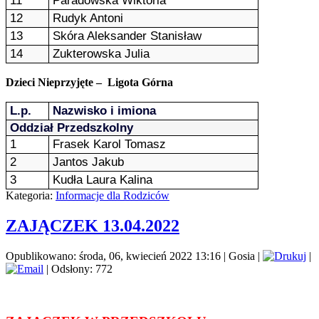
11
Paradowska Wiktoria
12
Rudyk Antoni
13
Skóra Aleksander Stanisław
14
Zukterowska Julia
Dzieci Nieprzyjęte – Ligota Górna
L.p.
Nazwisko i imiona
Oddział Przedszkolny
1
Frasek Karol Tomasz
2
Jantos Jakub
3
Kudła Laura Kalina
Kategoria:
Informacje dla Rodziców
ZAJĄCZEK 13.04.2022
Opublikowano: środa, 06, kwiecień 2022 13:16
|
Gosia
|
|
| Odsłony: 772