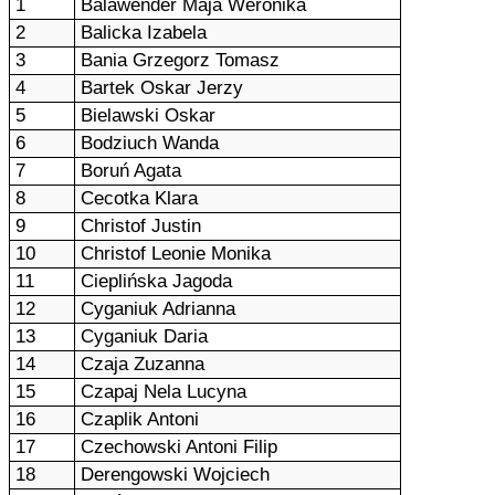
1
Balawender Maja Weronika
2
Balicka Izabela
3
Bania Grzegorz Tomasz
4
Bartek Oskar Jerzy
5
Bielawski Oskar
6
Bodziuch Wanda
7
Boruń Agata
8
Cecotka Klara
9
Christof Justin
10
Christof Leonie Monika
11
Cieplińska Jagoda
12
Cyganiuk Adrianna
13
Cyganiuk Daria
14
Czaja Zuzanna
15
Czapaj Nela Lucyna
16
Czaplik Antoni
17
Czechowski Antoni Filip
18
Derengowski Wojciech