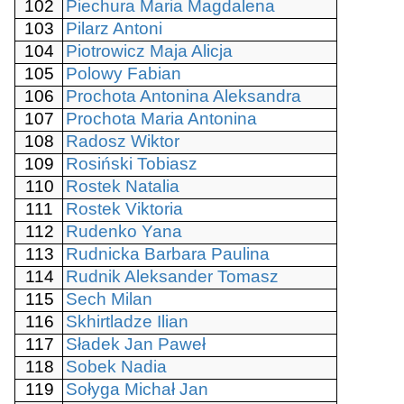
102
Piechura Maria Magdalena
103
Pilarz Antoni
104
Piotrowicz Maja Alicja
105
Polowy Fabian
106
Prochota Antonina Aleksandra
107
Prochota Maria Antonina
108
Radosz Wiktor
109
Rosiński Tobiasz
110
Rostek Natalia
111
Rostek Viktoria
112
Rudenko Yana
113
Rudnicka Barbara Paulina
114
Rudnik Aleksander Tomasz
115
Sech Milan
116
Skhirtladze Ilian
117
Sładek Jan Paweł
118
Sobek Nadia
119
Sołyga Michał Jan