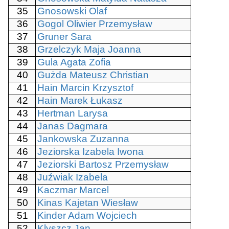
35
Gnosowski Olaf
36
Gogol Oliwier Przemysław
37
Gruner Sara
38
Grzelczyk Maja Joanna
39
Gula Agata Zofia
40
Gużda Mateusz Christian
41
Hain Marcin Krzysztof
42
Hain Marek Łukasz
43
Hertman Larysa
44
Janas Dagmara
45
Jankowska Zuzanna
46
Jeziorska Izabela Iwona
47
Jeziorski Bartosz Przemysław
48
Juźwiak Izabela
49
Kaczmar Marcel
50
Kinas Kajetan Wiesław
51
Kinder Adam Wojciech
52
Klyszcz Jan