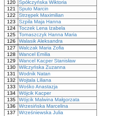
120
Spółczyńska Wiktoria
121
Sputo Marcin
122
Strzępek Maximilian
123
Szpila Maja Hanna
124
Toczek Lena Izabela
125
Tomaszczyk Hanna Maria
126
Walasik Aleksandra
127
Walczak Maria Zofia
128
Wancel Emilia
129
Wancel Kacper Stanisław
130
Wilczyńska Zuzanna
131
Wodnik Natan
132
Wojtala Liliana
133
Wośko Anastazja
134
Wójcik Kacper
135
Wójcik Malwina Małgorzata
136
Wrzesińska Marcelina
137
Wrześniewska Julia