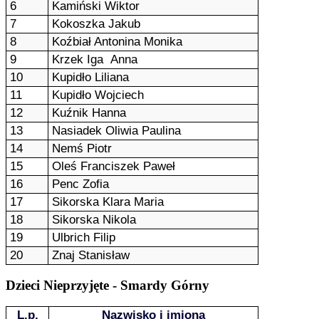
6
Kamiński Wiktor
7
Kokoszka Jakub
8
Koźbiał Antonina Monika
9
Krzek Iga Anna
10
Kupidło Liliana
11
Kupidło Wojciech
12
Kuźnik Hanna
13
Nasiadek Oliwia Paulina
14
Nemś Piotr
15
Oleś Franciszek Paweł
16
Penc Zofia
17
Sikorska Klara Maria
18
Sikorska Nikola
19
Ulbrich Filip
20
Znaj Stanisław
Dzieci Nieprzyjęte - Smardy Górny
L.p.
Nazwisko i imiona