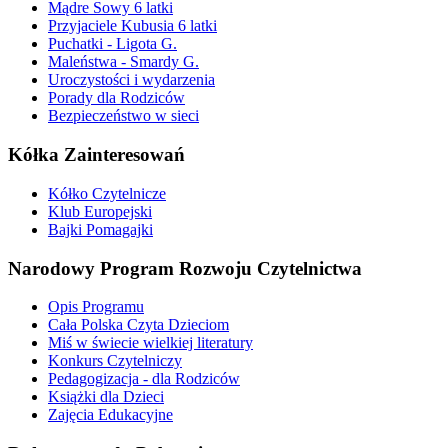
Mądre Sowy 6 latki
Przyjaciele Kubusia 6 latki
Puchatki - Ligota G.
Maleństwa - Smardy G.
Uroczystości i wydarzenia
Porady dla Rodziców
Bezpieczeństwo w sieci
Kółka Zainteresowań
Kółko Czytelnicze
Klub Europejski
Bajki Pomagajki
Narodowy Program Rozwoju Czytelnictwa
Opis Programu
Cała Polska Czyta Dzieciom
Miś w świecie wielkiej literatury
Konkurs Czytelniczy
Pedagogizacja - dla Rodziców
Książki dla Dzieci
Zajęcia Edukacyjne