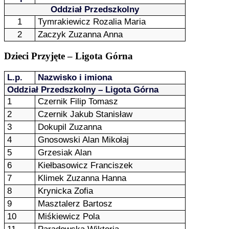
Oddział Przedszkolny
1
Tymrakiewicz Rozalia Maria
2
Zaczyk Zuzanna Anna
Dzieci Przyjęte – Ligota Górna
L.p.
Nazwisko i imiona
Oddział Przedszkolny – Ligota Górna
1
Czernik Filip Tomasz
2
Czernik Jakub Stanisław
3
Dokupil Zuzanna
4
Gnosowski Alan Mikołaj
5
Grzesiak Alan
6
Kiełbasowicz Franciszek
7
Klimek Zuzanna Hanna
8
Krynicka Zofia
9
Masztalerz Bartosz
10
Miśkiewicz Pola