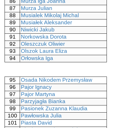
86
Murza Iga Joanna
87
Murza Julian
88
Musialek Mikolaj Michal
89
Musiałek Aleksander
90
Niwicki Jakub
91
Norkowska Dorota
92
Oleszczuk Oliwier
93
Olszok Laura Eliza
94
Orłowska Iga
95
Osada Nikodem Przemysław
96
Pajor Ignacy
97
Pajor Martyna
98
Parzyjagła Bianka
99
Pasionek Zuzanna Klaudia
100
Pawłowska Julia
101
Piasta David