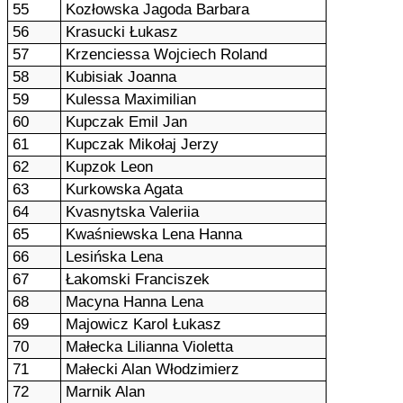
55
Kozłowska Jagoda Barbara
56
Krasucki Łukasz
57
Krzenciessa Wojciech Roland
58
Kubisiak Joanna
59
Kulessa Maximilian
60
Kupczak Emil Jan
61
Kupczak Mikołaj Jerzy
62
Kupzok Leon
63
Kurkowska Agata
64
Kvasnytska Valeriia
65
Kwaśniewska Lena Hanna
66
Lesińska Lena
67
Łakomski Franciszek
68
Macyna Hanna Lena
69
Majowicz Karol Łukasz
70
Małecka Lilianna Violetta
71
Małecki Alan Włodzimierz
72
Marnik Alan