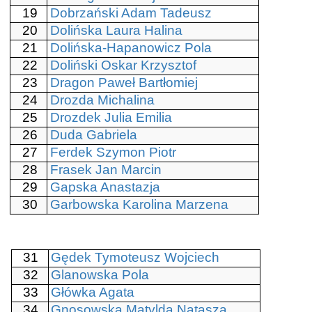
19
Dobrzański Adam Tadeusz
20
Dolińska Laura Halina
21
Dolińska-Hapanowicz Pola
22
Doliński Oskar Krzysztof
23
Dragon Paweł Bartłomiej
24
Drozda Michalina
25
Drozdek Julia Emilia
26
Duda Gabriela
27
Ferdek Szymon Piotr
28
Frasek Jan Marcin
29
Gapska Anastazja
30
Garbowska Karolina Marzena
31
Gędek Tymoteusz Wojciech
32
Glanowska Pola
33
Główka Agata
34
Gnosowska Matylda Natasza