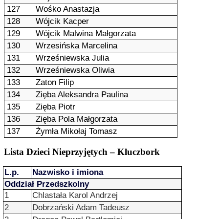
127
Wośko Anastazja
128
Wójcik Kacper
129
Wójcik Malwina Małgorzata
130
Wrzesińska Marcelina
131
Wrześniewska Julia
132
Wrześniewska Oliwia
133
Zaton Filip
134
Zięba Aleksandra Paulina
135
Zięba Piotr
136
Zięba Pola Małgorzata
137
Żymła Mikołaj Tomasz
Lista Dzieci Nieprzyjętych – Kluczbork
L.p.
Nazwisko i imiona
Oddział Przedszkolny
1
Chlastała Karol Andrzej
2
Dobrzański Adam Tadeusz