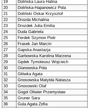
19
Dolińska Laura Halina
20
Dolińska-Hapanowicz Pola
21
Doliński Oskar Krzysztof
22
Drozda Michalina
23
Drozdek Julia Emilia
24
Duda Gabriela
25
Ferdek Szymon Piotr
26
Frasek Jan Marcin
27
Gapska Anastazja
28
Garbowska Karolina Marzena
29
Gędek Tymoteusz Wojciech
30
Glanowska Pola
31
Główka Agata
32
Gnosowska Matylda Natasza
33
Gnosowski Olaf
34
Gogol Oliwier Przemysław
35
Gruner Sara
36
Gula Agata Zofia