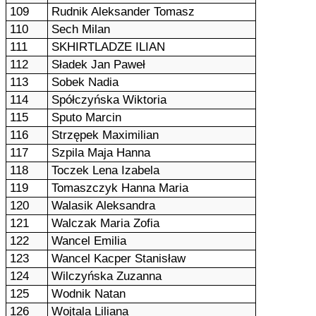
109
Rudnik Aleksander Tomasz
110
Sech Milan
111
SKHIRTLADZE ILIAN
112
Sładek Jan Paweł
113
Sobek Nadia
114
Spółczyńska Wiktoria
115
Sputo Marcin
116
Strzępek Maximilian
117
Szpila Maja Hanna
118
Toczek Lena Izabela
119
Tomaszczyk Hanna Maria
120
Walasik Aleksandra
121
Walczak Maria Zofia
122
Wancel Emilia
123
Wancel Kacper Stanisław
124
Wilczyńska Zuzanna
125
Wodnik Natan
126
Wojtala Liliana