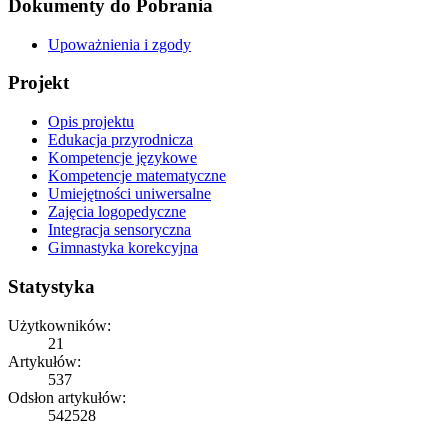
Dokumenty do Pobrania
Upoważnienia i zgody
Projekt
Opis projektu
Edukacja przyrodnicza
Kompetencje językowe
Kompetencje matematyczne
Umiejętności uniwersalne
Zajęcia logopedyczne
Integracja sensoryczna
Gimnastyka korekcyjna
Statystyka
Użytkowników:
21
Artykułów:
537
Odsłon artykułów:
542528