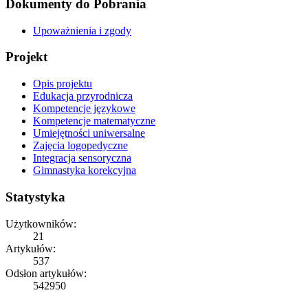
Dokumenty do Pobrania
Upoważnienia i zgody
Projekt
Opis projektu
Edukacja przyrodnicza
Kompetencje językowe
Kompetencje matematyczne
Umiejętności uniwersalne
Zajęcia logopedyczne
Integracja sensoryczna
Gimnastyka korekcyjna
Statystyka
Użytkowników:
21
Artykułów:
537
Odsłon artykułów:
542950