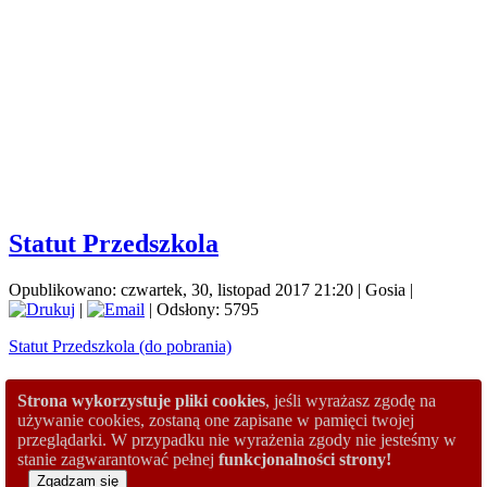
Statut Przedszkola
Opublikowano: czwartek, 30, listopad 2017 21:20
|
Gosia
|
|
| Odsłony: 5795
Statut Przedszkola (do pobrania)
« poprz.
Strona wykorzystuje pliki cookies
, jeśli wyrażasz zgodę na
nast. »
używanie cookies, zostaną one zapisane w pamięci twojej
przeglądarki. W przypadku nie wyrażenia zgody nie jesteśmy w
Kategoria:
Informacje Stałe
stanie zagwarantować pełnej
funkcjonalności strony!
Copyright © 2012.
PP8
Designed by:
www.diablodesign.eu
.
Zgadzam się