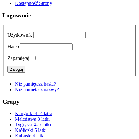
Dostępność Strony
Logowanie
Użytkownik
Hasło
Zapamiętaj
Nie pamiętasz hasła?
Nie pamiętasz nazwy?
Grupy
Kangurki 3- 4 latki
Maleństwa 3 latki
Tygryski 4- 5 latki
Króliczki 5 latki
Kubusie 4 latki