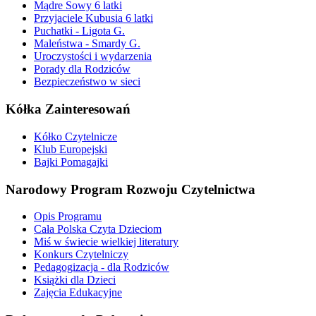
Mądre Sowy 6 latki
Przyjaciele Kubusia 6 latki
Puchatki - Ligota G.
Maleństwa - Smardy G.
Uroczystości i wydarzenia
Porady dla Rodziców
Bezpieczeństwo w sieci
Kółka Zainteresowań
Kółko Czytelnicze
Klub Europejski
Bajki Pomagajki
Narodowy Program Rozwoju Czytelnictwa
Opis Programu
Cała Polska Czyta Dzieciom
Miś w świecie wielkiej literatury
Konkurs Czytelniczy
Pedagogizacja - dla Rodziców
Książki dla Dzieci
Zajęcia Edukacyjne