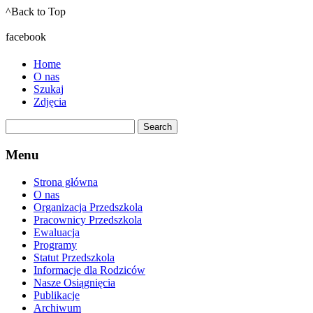
^Back to Top
facebook
Home
O nas
Szukaj
Zdjęcia
Menu
Strona główna
O nas
Organizacja Przedszkola
Pracownicy Przedszkola
Ewaluacja
Programy
Statut Przedszkola
Informacje dla Rodziców
Nasze Osiągnięcia
Publikacje
Archiwum