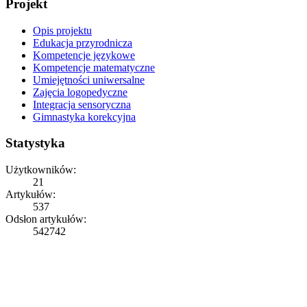
Projekt
Opis projektu
Edukacja przyrodnicza
Kompetencje językowe
Kompetencje matematyczne
Umiejętności uniwersalne
Zajęcia logopedyczne
Integracja sensoryczna
Gimnastyka korekcyjna
Statystyka
Użytkowników:
21
Artykułów:
537
Odsłon artykułów:
542742