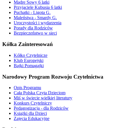
Mądre Sowy 6 latki
Przyjaciele Kubusia 6 latki
Puchatki - Ligota G.
Maleństwa - Smardy G.
Uroczystości i wydarzenia
Porady dla Rodziców
Bezpieczeństwo w sieci
Kółka Zainteresowań
Kółko Czytelnicze
Klub Europejski
Bajki Pomagajki
Narodowy Program Rozwoju Czytelnictwa
Opis Programu
Cała Polska Czyta Dzieciom
Miś w świecie wielkiej literatury
Konkurs Czytelniczy
Pedagogizacja - dla Rodziców
Książki dla Dzieci
Zajęcia Edukacyjne