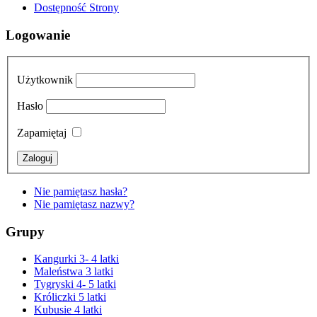
Dostępność Strony
Logowanie
Użytkownik
Hasło
Zapamiętaj
Nie pamiętasz hasła?
Nie pamiętasz nazwy?
Grupy
Kangurki 3- 4 latki
Maleństwa 3 latki
Tygryski 4- 5 latki
Króliczki 5 latki
Kubusie 4 latki