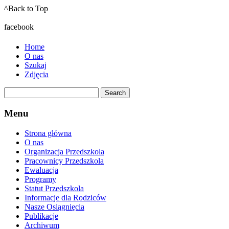
^Back to Top
facebook
Home
O nas
Szukaj
Zdjęcia
Menu
Strona główna
O nas
Organizacja Przedszkola
Pracownicy Przedszkola
Ewaluacja
Programy
Statut Przedszkola
Informacje dla Rodziców
Nasze Osiągnięcia
Publikacje
Archiwum