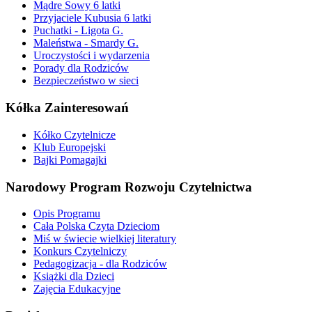
Mądre Sowy 6 latki
Przyjaciele Kubusia 6 latki
Puchatki - Ligota G.
Maleństwa - Smardy G.
Uroczystości i wydarzenia
Porady dla Rodziców
Bezpieczeństwo w sieci
Kółka Zainteresowań
Kółko Czytelnicze
Klub Europejski
Bajki Pomagajki
Narodowy Program Rozwoju Czytelnictwa
Opis Programu
Cała Polska Czyta Dzieciom
Miś w świecie wielkiej literatury
Konkurs Czytelniczy
Pedagogizacja - dla Rodziców
Książki dla Dzieci
Zajęcia Edukacyjne