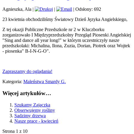
Agnieszka, Ala
|
|
| Odsłony: 692
23 kwietnia obchodziliśmy Światowy Dzień Języka Angielskiego,
Z tej okazji Publiczne Przedszkole nr 2 w Kluczborku
zorganizowało I Międzyprzedszkolny Przegląd Piosenki Angielskiej
"Sing and dance all year long!" w którym uczestniczyły nasze
przedszkolaki: Michalina, Ilona, Zuzia, Dorian, Piotrek oraz Wojtek
- piosenka" B-I-N-G-O".
Zapraszamy do oglądania!
Kategoria:
Maleństwa Smardy G.
Więcej artykułów…
Szukamy Zajączka
Obserwujemy rośliny
Sadzimy drzewa
Nasze prace - kwiecień
Strona 1 z 10