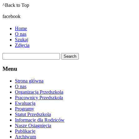
^Back to Top
facebook
Home
O nas
Szukaj
Zdjęcia
Menu
Strona główna
O nas
Organizacja Przedszkola
Pracownicy Przedszkola
Ewaluacja
Programy
Statut Przedszkola
Informacje dla Rodziców
Nasze Osiągnięcia
Publikacje
Archiwum