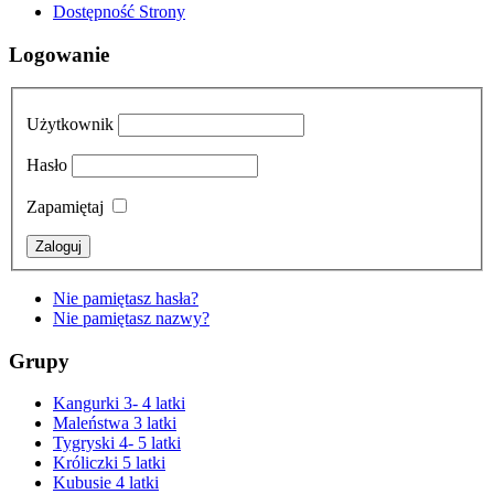
Dostępność Strony
Logowanie
Użytkownik
Hasło
Zapamiętaj
Nie pamiętasz hasła?
Nie pamiętasz nazwy?
Grupy
Kangurki 3- 4 latki
Maleństwa 3 latki
Tygryski 4- 5 latki
Króliczki 5 latki
Kubusie 4 latki