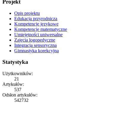
Projekt
Opis projektu
Edukacja przyrodnicza
Kompetencje językowe
Kompetencje matematyczne
Umiejętności uniwersalne
Zajęcia logopedyczne
Integracja sensoryczna
Gimnastyka korekcyjna
Statystyka
Użytkowników:
21
Artykułów:
537
Odsłon artykułów:
542732