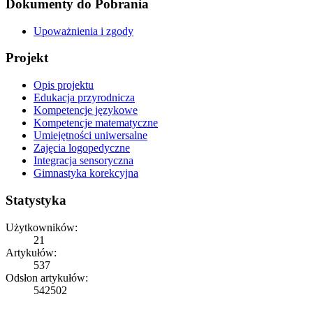
Dokumenty do Pobrania
Upoważnienia i zgody
Projekt
Opis projektu
Edukacja przyrodnicza
Kompetencje językowe
Kompetencje matematyczne
Umiejętności uniwersalne
Zajęcia logopedyczne
Integracja sensoryczna
Gimnastyka korekcyjna
Statystyka
Użytkowników:
21
Artykułów:
537
Odsłon artykułów:
542502