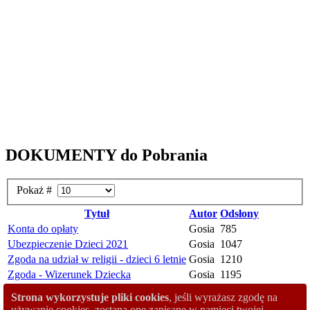
DOKUMENTY do Pobrania
Pokaż #
Tytuł
Autor
Odsłony
Konta do opłaty
Gosia
785
Ubezpieczenie Dzieci 2021
Gosia
1047
Zgoda na udział w religii - dzieci 6 letnie
Gosia
1210
Zgoda - Wizerunek Dziecka
Gosia
1195
Zgoda - Dane Osobowe
Gosia
1336
Strona wykorzystuje pliki cookies
, jeśli wyrażasz zgodę na
Upoważnienie
Gosia
1612
używanie cookies, zostaną one zapisane w pamięci twojej