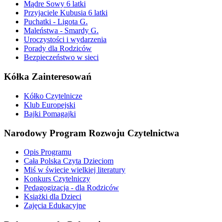
Mądre Sowy 6 latki
Przyjaciele Kubusia 6 latki
Puchatki - Ligota G.
Maleństwa - Smardy G.
Uroczystości i wydarzenia
Porady dla Rodziców
Bezpieczeństwo w sieci
Kółka Zainteresowań
Kółko Czytelnicze
Klub Europejski
Bajki Pomagajki
Narodowy Program Rozwoju Czytelnictwa
Opis Programu
Cała Polska Czyta Dzieciom
Miś w świecie wielkiej literatury
Konkurs Czytelniczy
Pedagogizacja - dla Rodziców
Książki dla Dzieci
Zajęcia Edukacyjne