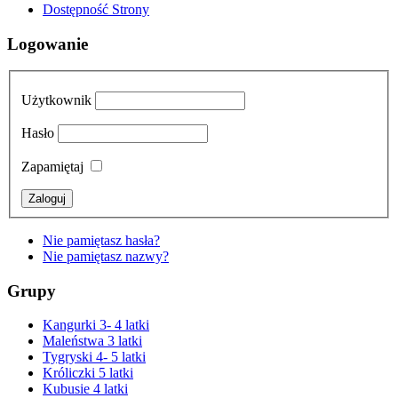
Dostępność Strony
Logowanie
Użytkownik
Hasło
Zapamiętaj
Nie pamiętasz hasła?
Nie pamiętasz nazwy?
Grupy
Kangurki 3- 4 latki
Maleństwa 3 latki
Tygryski 4- 5 latki
Króliczki 5 latki
Kubusie 4 latki