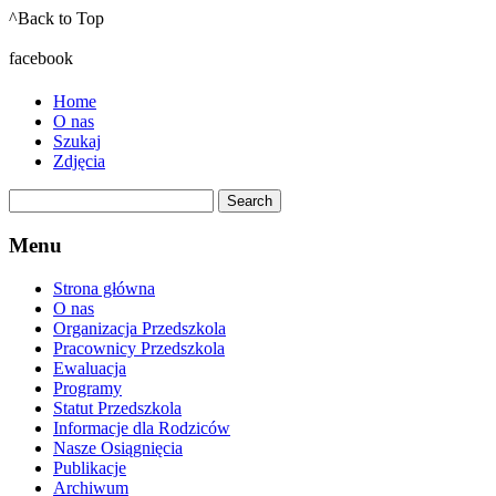
^Back to Top
facebook
Home
O nas
Szukaj
Zdjęcia
Menu
Strona główna
O nas
Organizacja Przedszkola
Pracownicy Przedszkola
Ewaluacja
Programy
Statut Przedszkola
Informacje dla Rodziców
Nasze Osiągnięcia
Publikacje
Archiwum